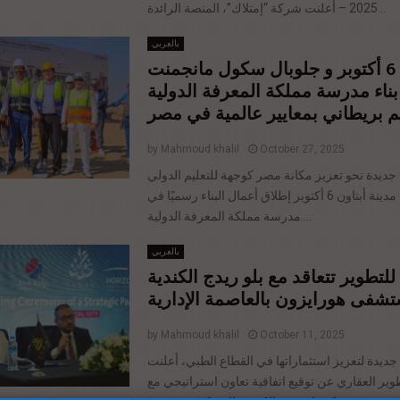
2025 – أعلنت شركة “إمتلاك”، المنصة الرائدة...
بالعربي
أبتاون 6 أكتوبر و جلوبال سكول مانجمنت
ناء مدرسة مملكة المعرفة الدولية
يم بريطاني بمعايير عالمية في مصر
by
Mahmoud khalil
October 27, 2025
ديدة نحو تعزيز مكانة مصر كوجهة للتعليم الدولي
المتميز، شهدت مدينة أبتاون 6 أكتوبر إطلاق أعمال البناء رسميًا في
مدرسة مملكة المعرفة الدولية....
بالعربي
للتطوير تتعاقد مع بلو ريدج الكندية
تشفى هورايزون بالعاصمة الإدارية
by
Mahmoud khalil
October 11, 2025
يدة لتعزيز استثماراتها في القطاع الطبي، أعلنت
ير العقاري عن توقيع اتفاقية تعاون استراتيجي مع