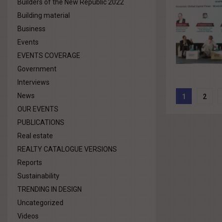
Builders of the New Republic 2022
Building material
Business
Events
EVENTS COVERAGE
Government
Interviews
Posts
News
1
2
pagina
OUR EVENTS
PUBLICATIONS
Real estate
REALTY CATALOGUE VERSIONS
Reports
Sustainability
TRENDING IN DESIGN
Uncategorized
Videos