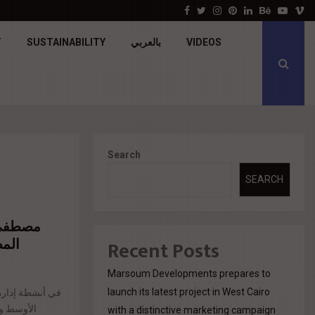
جولدن تاون تبدأ أعمال الإنشاءات بمشروع «GT…
Facebook
Twitter
Instagram
Pinterest
Linkedin
Behance
Youtu
V
T
SUSTAINABILITY
بالعربي
VIDEOS
Search
SEARCH
مصطفى ب
في جي
Recent Posts
Marsoum Developments prepares to
launch its latest project in West Cairo
الأوسط وش
with a distinctive marketing campaign