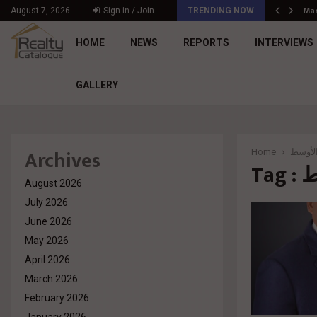
د. محمد راشد: Market Dynamics أصبحت المعيار…
Mar
August 7, 2026
Sign in / Join
TRENDING NOW
HOME
NEWS
REPORTS
INTERVIEWS
GALLERY
Archives
Home
لأوسط
Ta
August 2026
July 2026
June 2026
May 2026
April 2026
March 2026
February 2026