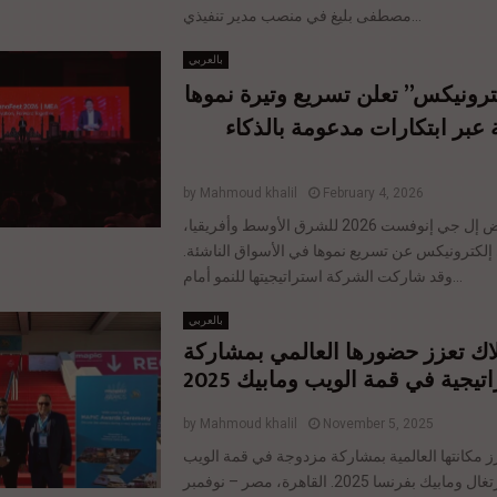
مصطفى بليغ في منصب مدير تنفيذي...
بالعربي
“ونيكس” تعلن تسريع وتيرة نموها
عبر ابتكارات مدعومة بالذكاء
by
Mahmoud khalil
February 4, 2026
خلال معرض إل جي إنوفست 2026 للشرق الأوسط وأفريقيا،
 إلكترونيكس عن تسريع نموها في الأسواق الناشئة
وقد شاركت الشركة استراتيجيتها للنمو أمام...
بالعربي
لاك تعزز حضورها العالمي بمشاركة
تيجية في قمة الويب ومابيك 2025
by
Mahmoud khalil
November 5, 2025
ز مكانتها العالمية بمشاركة مزدوجة في قمة الويب
العالمية بالبرتغال ومابيك بفرنسا 2025. القاهرة، مصر – نوفمبر