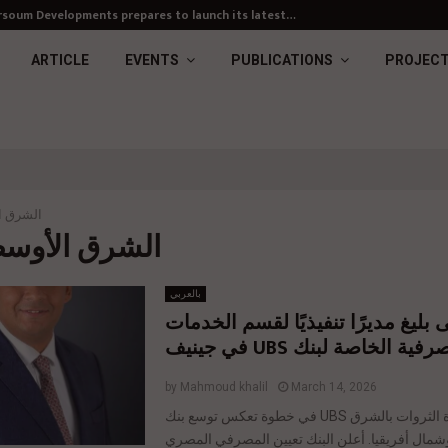
soum Developments prepares to launch its latest…
ARTICLE
EVENTS
PUBLICATIONS
PROJEC
الشرق ا
g : الشرق الأوسط
بالعربي
ليغ مديرًا تنفيذيًا لقسم الخدمات
المصرفية الخاصة لبنك UBS نيف
by
Mahmoud khalil
March 14, 2026
في خطوة تعكس توسع بنك UBS في أنشطة إدارة الثروات بالشرق
مال أفريقيا. أعلن البنك تعيين المصرفي المصري