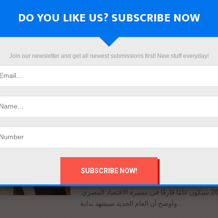
شركة بلو ريدج الكندية. الشركة متخصصة...
DO YOU LIKE US? SUBSCRIBE NOW
بالعربي
ذ استراتيجية مالية متكاملة لإدارة
 الخارجي وتعزيز الثقة في الاقتصاد
Join our newsletter and get all newest submissions first! New stuff everyday!
by
Mahmoud khalil
October 7, 2025
ي المستدام: صرّح الدكتور محمد رزق، عضو مجلس
 بأن الدولة المصرية تمضي بخطى ثابتة. وذلك نحو
تنفيذ إستراتيجية مالية متكاملة لإدارة الدين...
بالعربي
2026 حصاد الإصلاحات الاقتصادية وجذب
الاستثمارات في مصر
by
Mahmoud khalil
September 27, 2025
 وسام طايل، العضو المنتدب لمجموعة طايل جروب
أن عام 2026 سيكون عامًا فارقًا في مسيرة الاقتصاد المصري.
وأوضح أن العام الجديد سيشهد بداية...