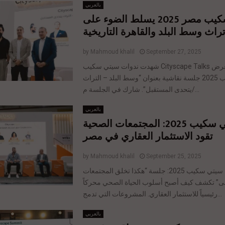
بالعربي
سيتي سكيب مصر 2025 يسلط الضوء على
تراث وسط البلد والقاهرة التاريخية
by
Mahmoud khalil
September 27, 2025
شهدت ندوات سيتي سكيب Cityscape Talks ضمن فعاليات معرض
سيتي سكيب 2025 جلسة نقاشية بعنوان “وسط البلد – التراث
يتحدى المستقبل”. شارك في الجلسة م/...
بالعربي
خلال سيتي سكيب 2025: المجتمعات الصحية
تقود الاستثمار العقاري في مصر
by
Mahmoud khalil
September 25, 2025
خلال فعاليات سيتي سكيب 2025: جلسة “هكذا تخلق المجتمعات
لى” تكشف كيف أصبح أسلوب الحياة الصحي محركاً
رئيسياً للاستثمار العقاري. المشروعات التي تدمج...
بالعربي