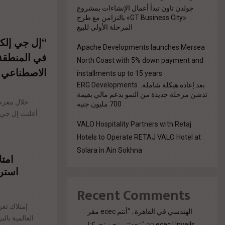
جولدن تاون تبدأ أعمال الإنشاءات بمشروع
«GT Business City» بالتزامن مع طرح
المرحلة الأولى للبيع
إل جي إلكتر
Apache Developments launches Mersea
في المنطقة 
North Coast with 5% down payment and
الاصطناعي
installments up to 15 years
بعد إعادة هيكلة شاملة.. ERG Developments
تدشن مرحلة جديدة من النمو بدعم مالي بقيمة
700 مليون جنيه
أعلنت إل جي.
VALO Hospitality Partners with Retaj
Hotels to Operate RETAJ VALO Hotel at
Solara in Ain Sokhna
امت
استرا
Recent Comments
إمتلاك تعز
مقر ecec الهندسي في القاهرة.. "أنتم
تحدثتم. نحن تحركنا."
on
ecec Unveils