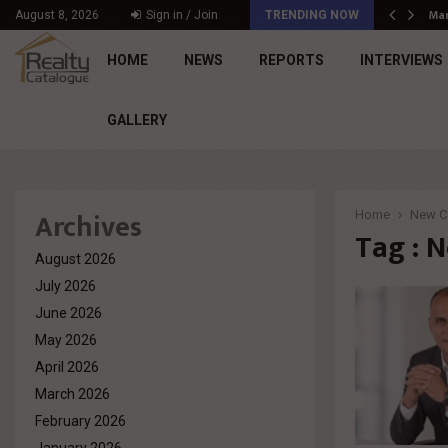
د. محمد راشد: Market Dynamics أصبحت المعيار…
Mar
August 8, 2026
Sign in / Join
TRENDING NOW
HOME
NEWS
REPORTS
INTERVIEWS
GALLERY
Archives
Home
New C
Tag : 
August 2026
July 2026
June 2026
May 2026
April 2026
March 2026
February 2026