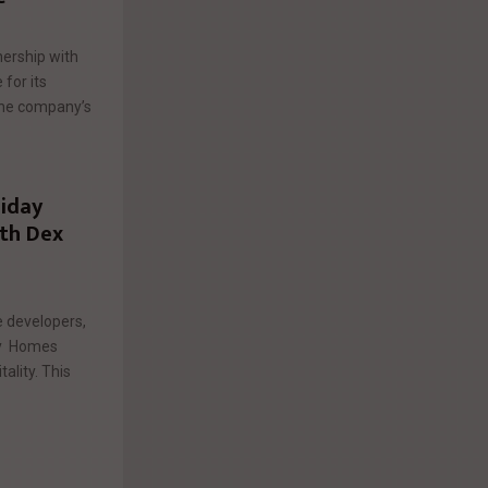
nership with
for its
 the company’s
liday
th Dex
e developers,
ay Homes
lity. This