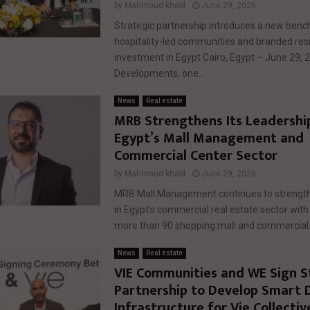
by
Mahmoud khalil
June 29, 2026
Strategic partnership introduces a new benc
hospitality-led communities and branded resi
investment in Egypt Cairo, Egypt – June 29, 
Developments, one...
News
Real estate
MRB Strengthens Its Leadership
Egypt’s Mall Management and
Commercial Center Sector
by
Mahmoud khalil
June 29, 2026
MRB Mall Management continues to strengthe
in Egypt’s commercial real estate sector with 
more than 90 shopping mall and commercial.
News
Real estate
VIE Communities and WE Sign S
Partnership to Develop Smart D
Infrastructure for Vie Collectiv