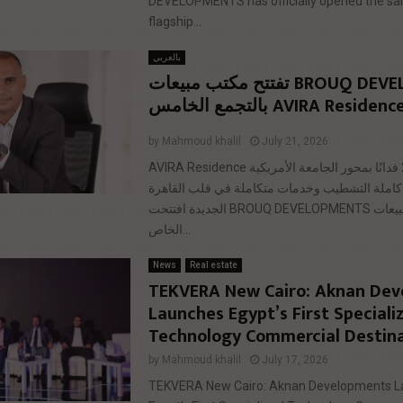
DEVELOPMENTS has officially opened the sales
flagship...
بالعربي
BROUQ DEVELOPMENTS تفتتح مكتب مبيعات
by
Mahmoud khalil
July 21, 2026
AVIRA Residence يمتد على 20 فدانًا بمحور الجامعة الأمريكية
املة التشطيب وخدمات متكاملة في قلب القاهرة
الجديدة افتتحت BROUQ DEVELOPMENTS مكتب المبيعات
الخاص...
News
Real estate
TEKVERA New Cairo: Aknan De
Launches Egypt’s First Speciali
Technology Commercial Destin
by
Mahmoud khalil
July 17, 2026
TEKVERA New Cairo: Aknan Developments L