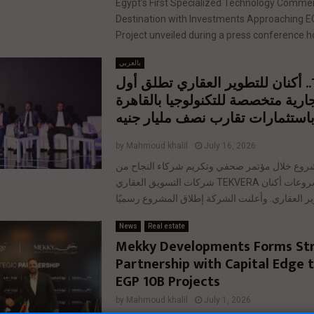
Egypt’s First Specialized Technology Commer
Destination with Investments Approaching EG
Project unveiled during a press conference ho
بالعربي
TEKVERA.. أكنان للتطوير العقاري تطلق أول
ارية متخصصة للتكنولوجيا بالقاهرة
باستثمارات تقارب نصف مليار جنيه
by
Mahmoud khalil
July 16, 2026
شروع خلال مؤتمر صحفي وتكريم شركاء النجاح من
شركات التسويق العقاري TEKVERA يمثل أحدث مشروعات أكنان
News
Real estate
Mekky Developments Forms Str
Partnership with Capital Edge 
EGP 10B Projects
by
Mahmoud khalil
July 1, 2026