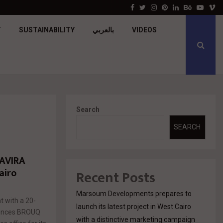
جولدن تاون تبدأ أعمال الإنشاءات بمشروع «GT…
Facebook
Twitter
Instagram
Pinterest
Linkedin
Behance
Youtu
V
T
SUSTAINABILITY
بالعربي
VIDEOS
Search
SEARCH
AVIRA
airo
Recent Posts
Marsoum Developments prepares to
t with a 20-
launch its latest project in West Cairo
dences BROUQ
with a distinctive marketing campaign