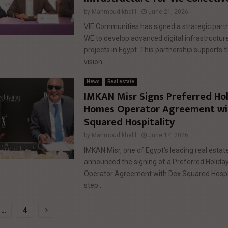
by
Mahmoud khalil
June 21, 2026
VIE Communities has signed a strategic part
WE to develop advanced digital infrastructure 
projects in Egypt. This partnership supports
vision...
News
Real estate
IMKAN Misr Signs Preferred Ho
Homes Operator Agreement wi
Squared Hospitality
by
Mahmoud khalil
June 14, 2026
IMKAN Misr, one of Egypt’s leading real estat
announced the signing of a Preferred Holid
Operator Agreement with Dex Squared Hospita
step...
…
4