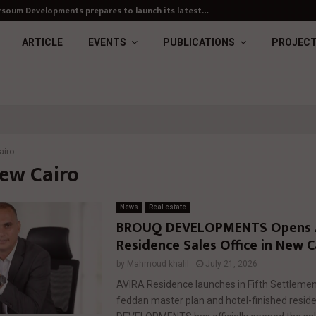
soum Developments prepares to launch its latest…
ARTICLE
EVENTS
PUBLICATIONS
PROJEC
airo
New Cairo
News
Real estate
BROUQ DEVELOPMENTS Opens 
Residence Sales Office in New C
by
Mahmoud khalil
July 21, 2026
AVIRA Residence launches in Fifth Settlemen
feddan master plan and hotel-finished resi