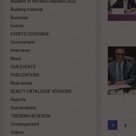
Builders of the New Republic 2022
Building material
Business
Events
EVENTS COVERAGE
Government
Interviews
News
OUR EVENTS
PUBLICATIONS
Real estate
REALTY CATALOGUE VERSIONS
Reports
Sustainability
TRENDING IN DESIGN
Posts
Uncategorized
1
2
Videos