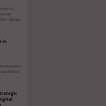
hmark for
dential
2026 – Margins
 in
n its position
a portfolio of
..
trategic
igital
e